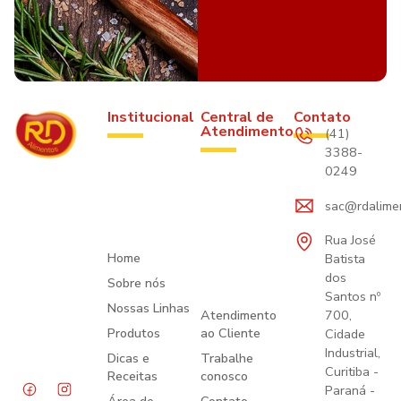
Institucional
Central de
Contato
Atendimento
(41)
3388-
0249
sac@rdalime
Rua José
Home
Batista
dos
Sobre nós
Santos nº
Nossas Linhas
Atendimento
700,
Produtos
ao Cliente
Cidade
Industrial,
Dicas e
Trabalhe
Curitiba -
Receitas
conosco
Paraná -