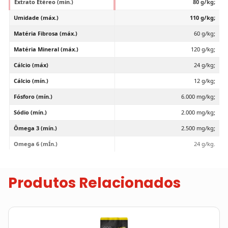
Extrato Etéreo (mín.)
80 g/kg;
Umidade (máx.)
110 g/kg;
Matéria Fibrosa (máx.)
60 g/kg;
Matéria Mineral (máx.)
120 g/kg;
Cálcio (máx)
24 g/kg;
Cálcio (mín.)
12 g/kg;
Fósforo (mín.)
6.000 mg/kg;
Sódio (mín.)
2.000 mg/kg;
Ômega 3 (mín.)
2.500 mg/kg;
Omega 6 (mÍn.)
24 g/kg.
Produtos Relacionados