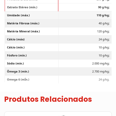
Extrato Etéreo (mín.)
90 g/kg;
Umidade (máx.)
110 g/kg;
Matéria Fibrosa (máx.)
40 g/kg;
Matéria Mineral (máx.)
120 g/kg;
Cálcio (máx)
24 g/kg;
Cálcio (mín.)
10 g/kg;
Fósforo (mín.)
10 g/kg;
Sódio (mín.)
2.000 mg/kg;
Ômega 3 (mín.)
2.700 mg/kg;
Omega 6 (mÍn.)
24 g/kg.
Produtos Relacionados