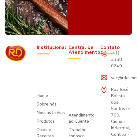
Institucional
Central de
Contato
Atendimento
(41)
3388-
0249
sac@rdalime
Rua José
Home
Batista
dos
Sobre nós
Santos nº
Nossas Linhas
Atendimento
700,
Produtos
ao Cliente
Cidade
Industrial,
Dicas e
Trabalhe
Curitiba -
Receitas
conosco