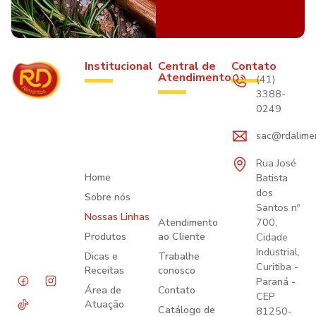
Institucional
Central de
Contato
Atendimento
(41)
3388-
0249
sac@rdalime
Rua José
Home
Batista
dos
Sobre nós
Santos nº
Nossas Linhas
Atendimento
700,
Produtos
ao Cliente
Cidade
Industrial,
Dicas e
Trabalhe
Curitiba -
Receitas
conosco
Paraná -
Área de
Contato
CEP
Atuação
Catálogo de
81250-