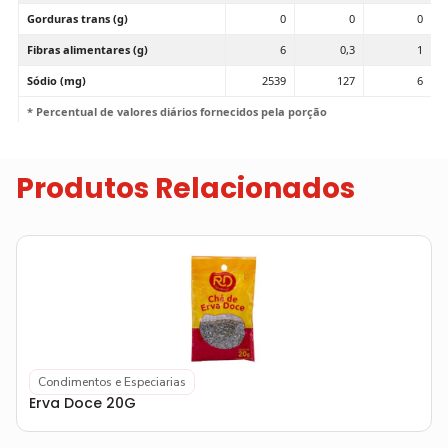
Gorduras trans (g)
0
0
0
Fibras alimentares (g)
6
0,3
1
Sódio (mg)
2539
127
6
* Percentual de valores diários fornecidos pela porção
Produtos Relacionados
Condimentos e Especiarias
Erva Doce 20G