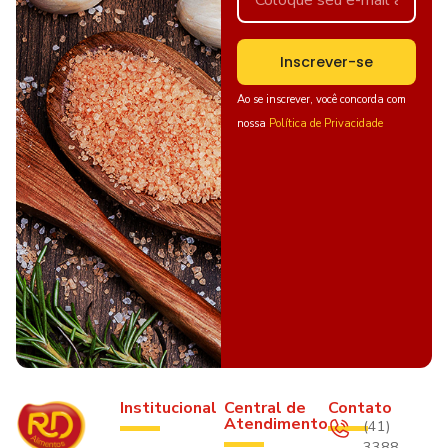
Inscrever-se
Ao se inscrever, você concorda com
nossa
Política de Privacidade
Institucional
Central de
Contato
Atendimento
(41)
3388-