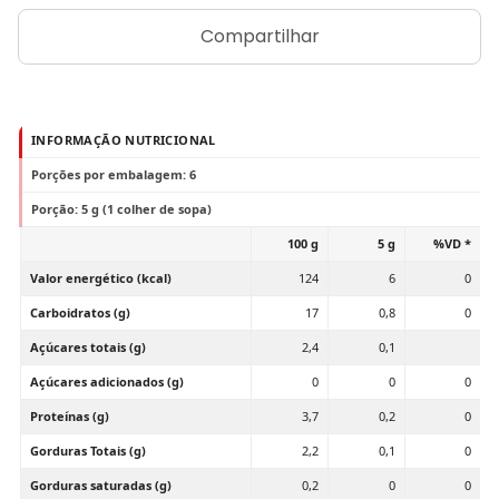
Compartilhar
INFORMAÇÃO NUTRICIONAL
Porções por embalagem: 6
Porção: 5 g (1 colher de sopa)
100 g
5 g
%VD *
Valor energético (kcal)
124
6
0
Carboidratos (g)
17
0,8
0
Açúcares totais (g)
2,4
0,1
Açúcares adicionados (g)
0
0
0
Proteínas (g)
3,7
0,2
0
Gorduras Totais (g)
2,2
0,1
0
Gorduras saturadas (g)
0,2
0
0