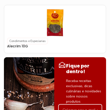
Condimentos e Especiarias
Alecrim 10G
Fique por
dentro!
Receba receitas
exclusivas, dicas
culinárias e novidades
sobre nossos
produtos