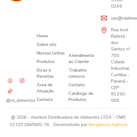
0249
sac@rdalime
Rua José
Home
Batista
dos
Sobre nós
Santos nº
Nossas Linhas
Atendimento
700,
Produtos
ao Cliente
Cidade
Industrial,
Dicas e
Trabalhe
Curitiba -
Receitas
conosco
Paraná -
Área de
Contato
CEP
Atuação
Catálogo de
81250-
Contato
Produtos
000
@rd_alimentos
@ 2026 - Alextoni Distribuidora de Alimentos LTDA - CNPJ:
12.133.164/0001-76. Desenvolvido por
Bergamota Agência