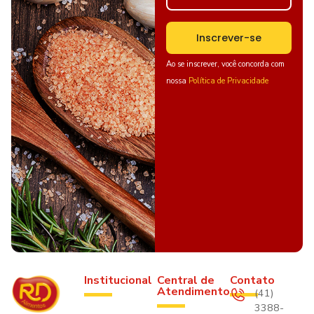
Inscrever-se
Ao se inscrever, você concorda com
nossa
Política de Privacidade
Institucional
Central de
Contato
Atendimento
(41)
3388-