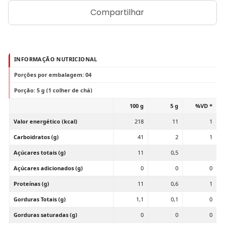
Compartilhar
INFORMAÇÃO NUTRICIONAL
Porções por embalagem: 04
Porção: 5 g (1 colher de chá)
100 g
5 g
%VD *
Valor energético (kcal)
218
11
1
Carboidratos (g)
41
2
1
Açúcares totais (g)
11
0,5
Açúcares adicionados (g)
0
0
0
Proteínas (g)
11
0,6
1
Gorduras Totais (g)
1,1
0,1
0
Gorduras saturadas (g)
0
0
0