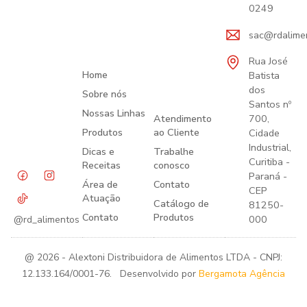
0249
sac@rdalime
Rua José
Home
Batista
dos
Sobre nós
Santos nº
Nossas Linhas
Atendimento
700,
Produtos
ao Cliente
Cidade
Industrial,
Dicas e
Trabalhe
Curitiba -
Receitas
conosco
Paraná -
Área de
Contato
CEP
Atuação
Catálogo de
81250-
Contato
Produtos
000
@rd_alimentos
@ 2026 - Alextoni Distribuidora de Alimentos LTDA - CNPJ:
12.133.164/0001-76. Desenvolvido por
Bergamota Agência