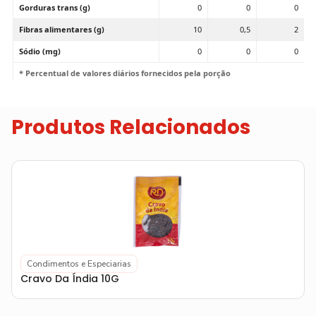
Gorduras trans (g)
0
0
0
Fibras alimentares (g)
10
0,5
2
Sódio (mg)
0
0
0
* Percentual de valores diários fornecidos pela porção
Produtos Relacionados
Condimentos e Especiarias
Cravo Da Índia 10G