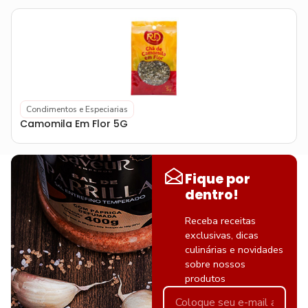
Condimentos e Especiarias
Camomila Em Flor 5G
Fique por
dentro!
Receba receitas
exclusivas, dicas
culinárias e novidades
sobre nossos
produtos