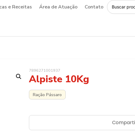
cas e Receitas
Área de Atuação
Contato
7896271001937
Alpiste 10Kg
Ração Pássaro
Comparti