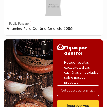
Ração Pássaro
Vitamina Para Canário Amarela 200G
Fique por
dentro!
Receba receitas
exclusivas, dicas
culinárias e novidades
sobre nossos
produtos
Inscrever-se