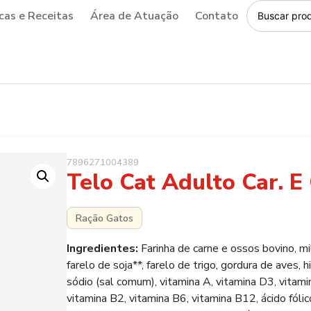
cas e Receitas
Área de Atuação
Contato
7896271004389
Telo Cat Adulto Car. E
Ração Gatos
Ingredientes:
Farinha de carne e ossos bovino, mi
farelo de soja**, farelo de trigo, gordura de aves, 
sódio (sal comum), vitamina A, vitamina D3, vitamin
vitamina B2, vitamina B6, vitamina B12, ácido fólic