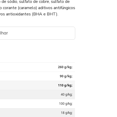
to de sódio, sulfato de cobre, sulfato de
vo corante (caramelo) aditivos antifúngicos
tivos antioxidantes (BHA e BHT).
lhar
260 g/kg;
90 g/kg;
110 g/kg;
40 g/kg;
100 g/kg;
18 g/kg;