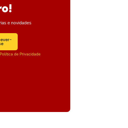
ro!
rias e novidades
rever-
se
Política de Privacidade