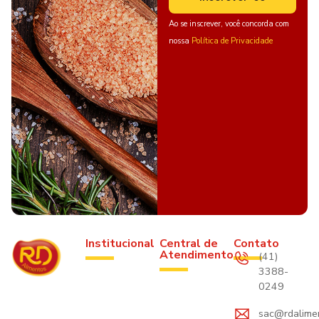
Ao se inscrever, você concorda com
nossa
Política de Privacidade
Institucional
Central de
Contato
Atendimento
(41)
3388-
0249
sac@rdalime