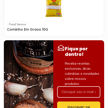
Food Service
Cominho Em Graos 10G
Fique por
dentro!
Receba receitas
exclusivas, dicas
culinárias e novidades
sobre nossos
produtos
Inscrever-se