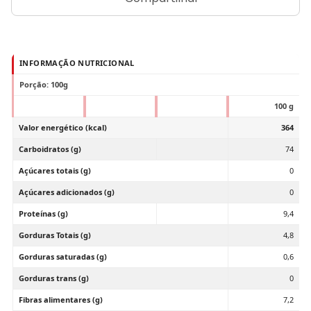
INFORMAÇÃO NUTRICIONAL
Porção: 100g
100 g
Valor energético (kcal)
364
Carboidratos (g)
74
Açúcares totais (g)
0
Açúcares adicionados (g)
0
Proteínas (g)
9,4
Gorduras Totais (g)
4,8
Gorduras saturadas (g)
0,6
Gorduras trans (g)
0
Fibras alimentares (g)
7,2