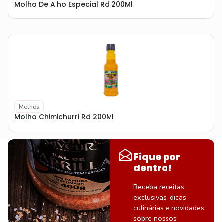
Molho De Alho Especial Rd 200Ml
Molhos
Molho Chimichurri Rd 200Ml
Fique por
dentro!
Receba receitas
exclusivas, dicas
culinárias e novidades
sobre nossos