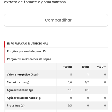
extrato de tomate e goma xantana
Compartilhar
INFORMAÇÃO NUTRICIONAL
Porções por embalagem: 15
Porção: 10 ml (1 colher de sopa)
100 ml
10 ml
%VD *
Valor energético (kcal)
8
1
0
Carboidratos (g)
1,6
0,2
0
Açúcares totais (g)
1,1
0,1
Açúcares adicionados (g)
0
0
0
Proteínas (g)
0,3
0
0