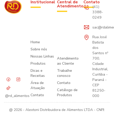
Institucional
Central de
Contato
Atendimento
(41)
3388-
0249
sac@rdalime
Rua José
Home
Batista
dos
Sobre nós
Santos nº
Nossas Linhas
Atendimento
700,
Produtos
ao Cliente
Cidade
Industrial,
Dicas e
Trabalhe
Curitiba -
Receitas
conosco
Paraná -
Área de
Contato
CEP
Atuação
Catálogo de
81250-
Contato
Produtos
000
@rd_alimentos
@ 2026 - Alextoni Distribuidora de Alimentos LTDA - CNPJ: