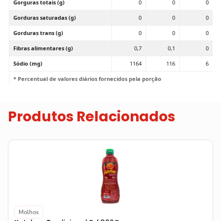
Gorguras totais (g)
0
0
0
Gorduras saturadas (g)
0
0
0
Gorduras trans (g)
0
0
0
Fibras alimentares (g)
0,7
0,1
0
Sódio (mg)
1164
116
6
* Percentual de valores diários fornecidos pela porção
Produtos Relacionados
Molhos