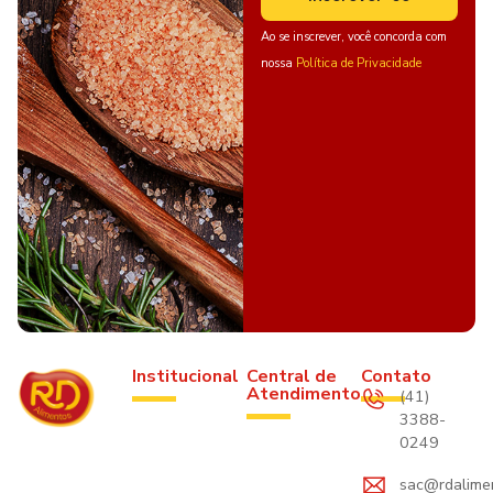
Ao se inscrever, você concorda com
nossa
Política de Privacidade
Institucional
Central de
Contato
Atendimento
(41)
3388-
0249
sac@rdalime