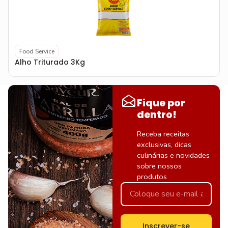
Food Service
Alho Triturado 3Kg
Fique por
dentro!
Receba receitas
exclusivas, dicas
culinárias e novidades
sobre nossos
produtos
Inscrever-se