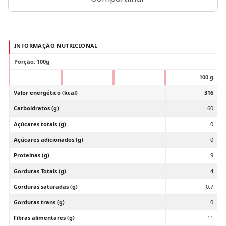
INFORMAÇÃO NUTRICIONAL
Porção: 100g
100 g
Valor energético (kcal)
316
Carboidratos (g)
60
Açúcares totais (g)
0
Açúcares adicionados (g)
0
Proteínas (g)
9
Gorduras Totais (g)
4
Gorduras saturadas (g)
0,7
Gorduras trans (g)
0
Fibras alimentares (g)
11