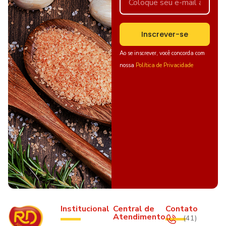
Inscrever-se
Ao se inscrever, você concorda com
nossa
Política de Privacidade
Institucional
Central de
Contato
Atendimento
(41)