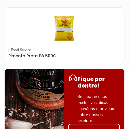
Food Service
Pimenta Preta Pó 500G
Fique por
dentro!
Receba receitas
exclusivas, dicas
culinárias e novidades
sobre nossos
produtos