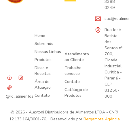
3388-
0249
sac@rdalime
Rua José
Home
Batista
dos
Sobre nós
Santos nº
Nossas Linhas
Atendimento
700,
Produtos
ao Cliente
Cidade
Industrial,
Dicas e
Trabalhe
Curitiba -
Receitas
conosco
Paraná -
Área de
Contato
CEP
Atuação
Catálogo de
81250-
Contato
Produtos
000
@rd_alimentos
@ 2026 - Alextoni Distribuidora de Alimentos LTDA - CNPJ:
12.133.164/0001-76. Desenvolvido por
Bergamota Agência