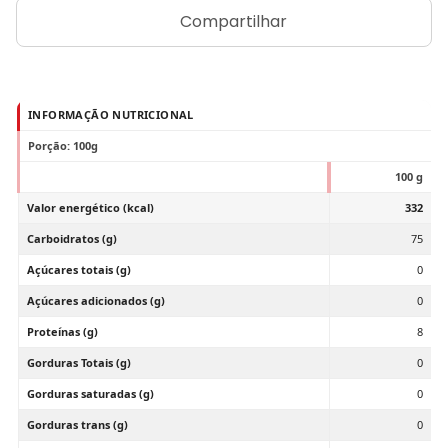
Compartilhar
INFORMAÇÃO NUTRICIONAL
Porção: 100g
100 g
Valor energético (kcal)
332
Carboidratos (g)
75
Açúcares totais (g)
0
Açúcares adicionados (g)
0
Proteínas (g)
8
Gorduras Totais (g)
0
Gorduras saturadas (g)
0
Gorduras trans (g)
0