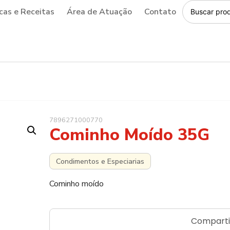
cas e Receitas
Área de Atuação
Contato
7896271000770
Cominho Moído 35G
Condimentos e Especiarias
Cominho moído
Comparti