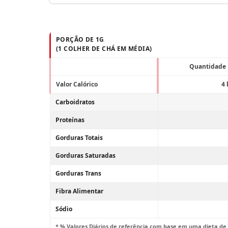
PORÇÃO DE 1G
(1 COLHER DE CHÁ EM MÉDIA)
Quantidade 
Valor Calórico
4 
Carboidratos
Proteínas
Gorduras Totais
Gorduras Saturadas
Gorduras Trans
Fibra Alimentar
Sódio
* % Valores Diários de referência com base em uma dieta de 2