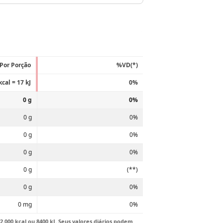
Por Porção
%VD(*)
kcal = 17 kJ
0%
0 g
0%
0 g
0%
0 g
0%
0 g
0%
0 g
(**)
0 g
0%
0 mg
0%
.000 kcal ou 8400 kJ. Seus valores diários podem