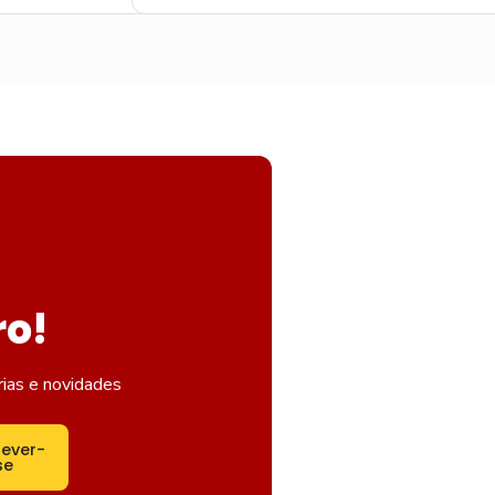
ro!
rias e novidades
rever-
se