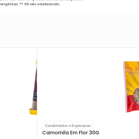
ergéticas. ** VD não estabelecido.
Condimentos e Especiarias
Camomila Em Flor 30G