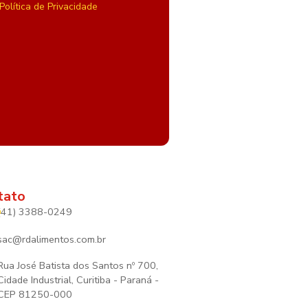
Política de Privacidade
tato
(41) 3388-0249
sac@rdalimentos.com.br
Rua José Batista dos Santos nº 700,
Cidade Industrial, Curitiba - Paraná -
CEP 81250-000