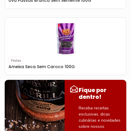
Uva Passas Branca Sem Semente 100G
Festas
Ameixa Seca Sem Caroco 100G
Fique por
dentro!
Receba receitas
exclusivas, dicas
culinárias e novidades
sobre nossos