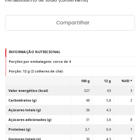
metabissulfito de sódio (conservante)
Compartilhar
INFORMAÇÃO NUTRICIONAL
Porções por embalagem: cerca de 4
Porção: 12 g (2 colheres de chá)
100 g
12 g
%VD *
Valor energético (kcal)
527
63
3
Carboidratos (g)
48
5,8
2
Açúcares totais (g)
36
4,3
Açúcares adicionados (g)
31
3,8
8
Proteínas (g)
3,1
0,4
1
Gorguras totais (g)
36
4,3
7