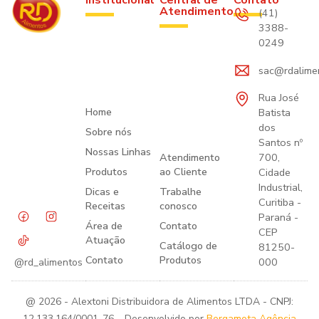
Institucional
Central de
Contato
Atendimento
(41)
3388-
0249
sac@rdalime
Rua José
Home
Batista
dos
Sobre nós
Santos nº
Nossas Linhas
Atendimento
700,
Produtos
ao Cliente
Cidade
Industrial,
Dicas e
Trabalhe
Curitiba -
Receitas
conosco
Paraná -
Área de
Contato
CEP
Atuação
Catálogo de
81250-
Contato
Produtos
000
@rd_alimentos
@ 2026 - Alextoni Distribuidora de Alimentos LTDA - CNPJ:
12.133.164/0001-76. Desenvolvido por
Bergamota Agência