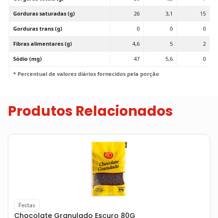
Gorduras saturadas (g)
26
3,1
15
Gorduras trans (g)
0
0
0
Fibras alimentares (g)
4,6
5
2
Sódio (mg)
47
5,6
0
* Percentual de valores diários fornecidos pela porção
Produtos Relacionados
Festas
Chocolate Granulado Escuro 80G