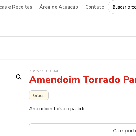
cas e Receitas
Área de Atuação
Contato
7896271003443
Amendoim Torrado Pa
Grãos
Amendoim torrado partido
Comparti