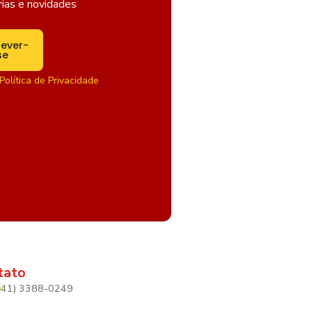
rias e novidades
rever-
se
Política de Privacidade
tato
(41) 3388-0249