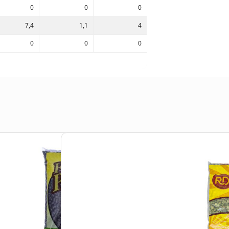
0
0
0
7,4
1,1
4
0
0
0