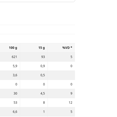
100 g
15 g
%VD *
621
93
5
5,9
0,9
0
3,6
0,5
0
0
0
30
4,5
9
53
8
12
6,6
1
5