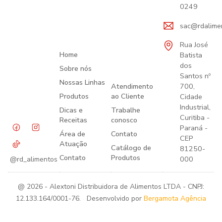
0249
sac@rdalime
Rua José
Home
Batista
dos
Sobre nós
Santos nº
Nossas Linhas
Atendimento
700,
Produtos
ao Cliente
Cidade
Industrial,
Dicas e
Trabalhe
Curitiba -
Receitas
conosco
Paraná -
Área de
Contato
CEP
Atuação
Catálogo de
81250-
Contato
Produtos
000
@rd_alimentos
@ 2026 - Alextoni Distribuidora de Alimentos LTDA - CNPJ:
12.133.164/0001-76. Desenvolvido por
Bergamota Agência