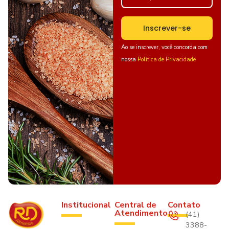
Inscrever-se
Ao se inscrever, você concorda com
nossa
Política de Privacidade
Institucional
Central de
Contato
Atendimento
(41)
3388-