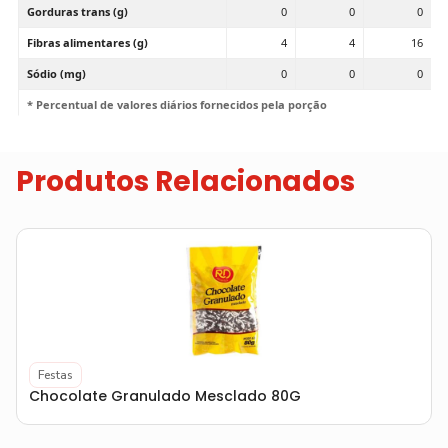
Gorduras trans (g)
0
0
0
Fibras alimentares (g)
4
4
16
Sódio (mg)
0
0
0
* Percentual de valores diários fornecidos pela porção
Produtos Relacionados
Festas
Chocolate Granulado Mesclado 80G