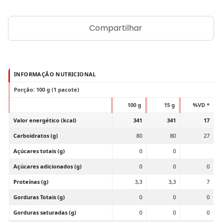
Compartilhar
INFORMAÇÃO NUTRICIONAL
Porção: 100 g (1 pacote)
100 g
15 g
%VD *
Valor energético (kcal)
341
341
17
Carboidratos (g)
80
80
27
Açúcares totais (g)
0
0
Açúcares adicionados (g)
0
0
0
Proteínas (g)
3,3
3,3
7
Gorduras Totais (g)
0
0
0
Gorduras saturadas (g)
0
0
0