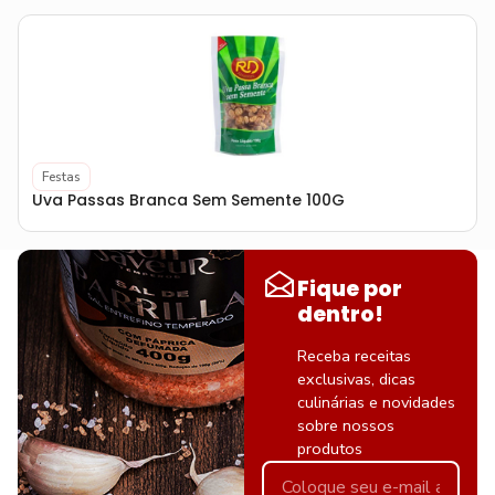
Festas
Uva Passas Branca Sem Semente 100G
Fique por
dentro!
Receba receitas
exclusivas, dicas
culinárias e novidades
sobre nossos
produtos