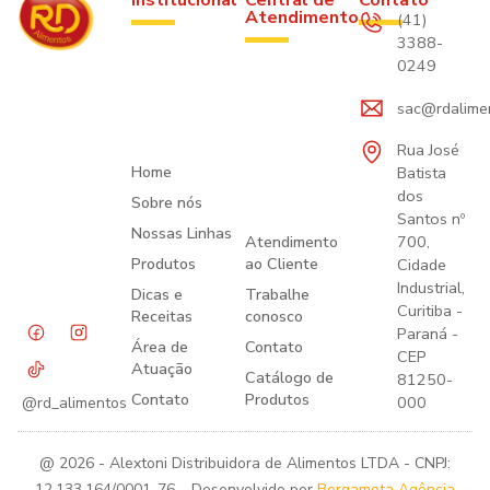
Institucional
Central de
Contato
Atendimento
(41)
3388-
0249
sac@rdalime
Rua José
Home
Batista
dos
Sobre nós
Santos nº
Nossas Linhas
Atendimento
700,
Produtos
ao Cliente
Cidade
Industrial,
Dicas e
Trabalhe
Curitiba -
Receitas
conosco
Paraná -
Área de
Contato
CEP
Atuação
Catálogo de
81250-
Contato
Produtos
000
@rd_alimentos
@ 2026 - Alextoni Distribuidora de Alimentos LTDA - CNPJ:
12.133.164/0001-76. Desenvolvido por
Bergamota Agência