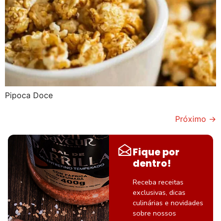
Pipoca Doce
Próximo
→
Fique por
dentro!
Receba receitas
exclusivas, dicas
culinárias e novidades
sobre nossos